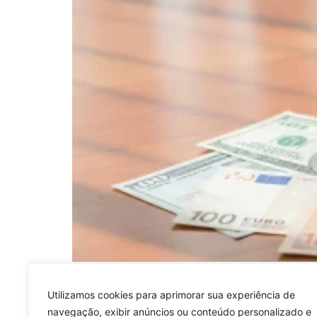
A nova era da análise e valorização no merc
inteligência artificial nos investimentos imo
Utilizamos cookies para aprimorar sua experiência de
oportunidades de valorização até sistemas q
navegação, exibir anúncios ou conteúdo personalizado e