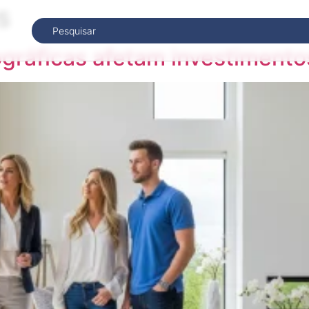
s
áficas afetam investimento