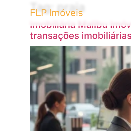
Tag:
praia
Imobiliária Malibu Imó
transações imobiliária