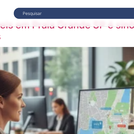
veis em Praia Grande SP é si
s