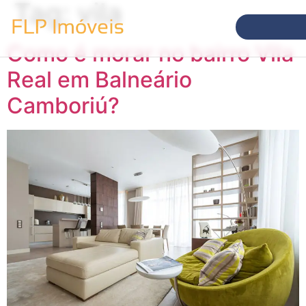
Tag:
vila
Como é morar no bairro Vila
Real em Balneário
Camboriú?