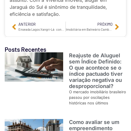
Jaraguá do Sul é sinônimo de tranquilidade,
eficiência e satisfação.
ANTERIOR
PRÓXIMO
Enseada Lagos Xangri-Lá: condomínio de alto padrão e luxo
Imobiliária em Balneário Camboriú WOW Imóveis: referência em alto padrão
Posts Recentes
Reajuste de Aluguel
sem Índice Definido:
O que acontece se o
índice pactuado tiver
variação negativa ou
desproporcional?
O mercado imobiliário brasileiro
passou por oscilações
históricas nos últimos
Como avaliar se um
empreendimento